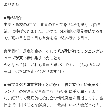
よりさわ
■
自己紹介
中学・高校の6年間、青春のすべてを「1秒を削り出す作
業」に捧げてきました。かつては心拍数が限界突破するま
で、雨の日も雪の日も自分を追い込み続ける日々。
疲労骨折、足底筋膜炎、そして
爪が剥がれてランニングシ
ューズが真っ赤に染まったこと
も……
今となっては、どれも最高の思い出です。 （ちなみに現
在は、ぼちぼち走っております 汗）
■ 当ブログの運営方針：とにかく「役に立つ」に全振り！
ランナーの皆さんが直面する「痒い所に手が届く」よう
な、細部まで徹底的に役に立つ情報発信を目指します。当
日までに困りごとを解消し、「最高にいい大会だった！」