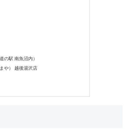
（道の駅 南魚沼内）
じまや） 越後湯沢店
）