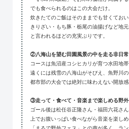
でも食べられるのはこの大会だけ。
炊きたてのご飯はそのままでも甘くておい
きりざい・もち豚・栃尾の油揚げなど地元
と言われるほどの充実ぶりです。
②八海山を望む田園風景の中を走る非日常
コースは魚沼産コシヒカリが育つ水田地帯
遠くには残雪の八海山がそびえ、魚野川の
都市部の大会では絶対に味わえない開放感
③走って・食べて・音楽まで楽しめる野外
ゴール後は松任谷正隆さん・福田六花さん
上でお腹いっぱい食べながら音楽を楽しめ
「まるで野外フェス」との声が多く、ラン